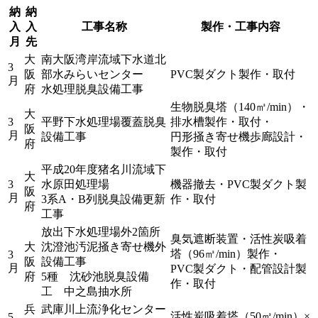
納
納
入
入
工事名称
製作・工事内容
月
先
大
南大阪湾岸流域下水道北
3
阪
部水みらいセンター
PVC製ダクト製作・取付
月
府
水処理脱臭設備工事
生物脱臭塔（140㎥/min）・
大
3
平野下水処理場覆蓋脱臭
排水槽製作・取付・
阪
月
設備工事
円形掻き寄せ機歩廊設計・
府
製作・取付
平成20年度猪名川流域下
大
3
水原田処理場
機器撤去・PVC製ダクト製
阪
月
3系A・B列脱臭設備更新
作・取付
府
工事
放出下水処理場外2箇所
臭気遮断装置・活性炭吸着
大
沈澄池汚泥掻き寄せ機外
塔（96㎥/min）製作・
3
阪
設備工事
月
PVC製ダクト・配管設計製
府
5種 沈砂池脱臭設備
作・取付
工 中之島抽水所
兵
武庫川上流浄化センター
活性炭吸着塔（50㎥/min）×
5