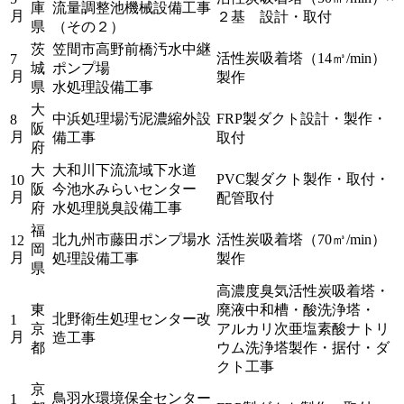
庫
流量調整池機械設備工事
月
２基 設計・取付
県
（その２）
茨
笠間市高野前橋汚水中継
活性炭吸着塔（14㎥/min）
7
城
ポンプ場
月
製作
県
水処理設備工事
大
中浜処理場汚泥濃縮外設
FRP製ダクト設計・製作・
8
阪
月
備工事
取付
府
大
大和川下流流域下水道
PVC製ダクト製作・取付・
10
阪
今池水みらいセンター
月
配管取付
府
水処理脱臭設備工事
福
北九州市藤田ポンプ場水
活性炭吸着塔（70㎥/min）
12
岡
月
処理設備工事
製作
県
高濃度臭気活性炭吸着塔・
東
廃液中和槽・酸洗浄塔・
北野衛生処理センター改
1
京
アルカリ次亜塩素酸ナトリ
月
造工事
都
ウム洗浄塔製作・据付・ダ
クト工事
京
鳥羽水環境保全センター
1