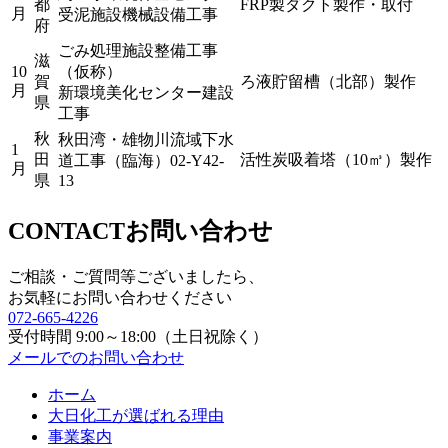
都
FRP製ダクト製作・取付
月
受泥施設機械設備工事
府
ごみ処理施設整備工事
滋
10
（仮称）
賀
ろ液貯留槽（北部）製作
月
新環境美化センター建設
県
工事
秋
秋田湾・雄物川流域下水
1
田
活性炭吸着塔（10㎥）製作
道工事（臨海）02-Y42-
月
県
13
CONTACT
お問い合わせ
ご相談・ご質問等ございましたら、
お気軽にお問い合わせください
072-665-4226
受付時間 9:00～18:00（土日祝除く）
メールでのお問い合わせ
ホーム
大日化工が選ばれる理由
事業案内